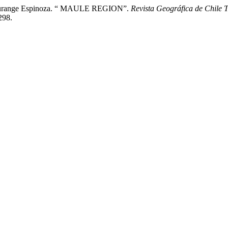
De Rurange Espinoza. “ MAULE REGION”.
Revista Geográfica de Chile T
298.